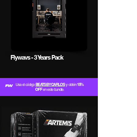
Flywavs - 3 Years Pack
BEATSBYCARLOS
15%
Usa el código
y obtén
OFF
en este bundle.