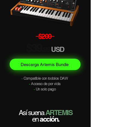
$200
$39.
99
USD
Descarga Artemis Bundle
·
Compatible con todolos DAW
·
Acceso de por vida
·
Un solo pago
ARTEMIS
Así suena
acción.
en