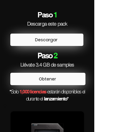
Paso
1
Descarga este pack
Descargar
Paso
2
Llévate 3.4 GB de samples
Obtener
Solo
estarán disponibles el
*
1,000 licencias
durante el
lanzamiento*