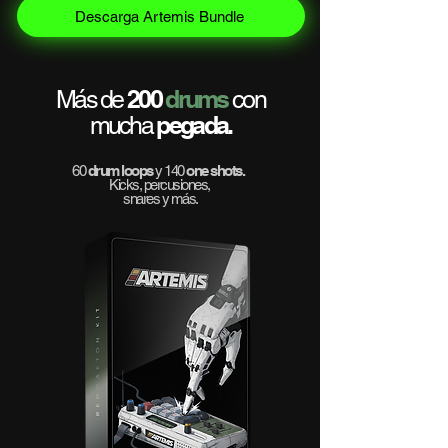
Descarga Artemis Bundle
200
drums
Más de
con
pegada.
mucha
60
drum loops
y
140
one shots.
Kicks, percusiones,
snares y más.