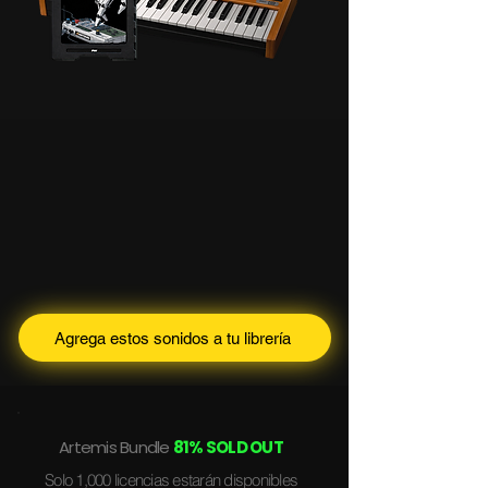
Agrega estos sonidos a tu librería
Artemis Bundle
81
% SOLD OUT
Solo 1,000 licencias estarán disponibles