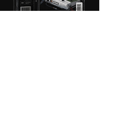
Accents & Phrases
- Pack #1
$29
Ambience & Textures
- Pack #2
$29
3 Analog Lab Banks
- Pack #3
$49
$49
+ 200 Drums
- Pack #4
$24
Melody Loops
- Pack #5
$24
Analog Synth One Shots
- Pack #6
Valor Original
$204
-74%
Precio normal $204 (USD)
$49.99
Acceder a Artemis ahora
​Últimos días de oferta. Asegura tu sonidos hoy
mismo.
Beats creados con Artemis