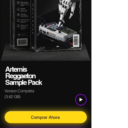
Artemis
Reggaeton
Sample Pack
Version Completa
(3.62 GB)
Comprar Ahora