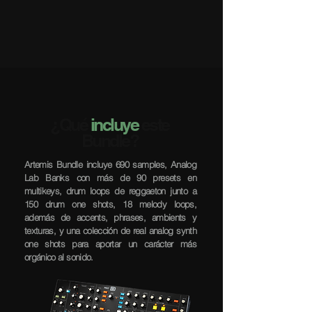
¿Qué
incluye
este
Bundle?
Artemis Bundle incluye 690 samples, Analog
Lab Banks con más de 90 presets en
multikeys, drum loops de reggaeton junto a
150 drum one shots, 18 melody loops,
además de accents, phrases, ambients y
texturas, y una colección de real analog synth
one shots para aportar un carácter más
orgánico al sonido.