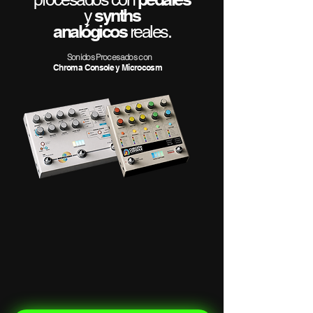
synths
y
analógicos
reales.
Sonidos Procesados con
Chroma Console y Microcosm