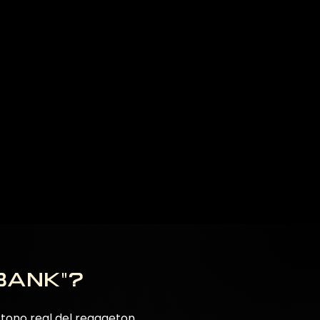
bank"?
 tono real del reggaeton