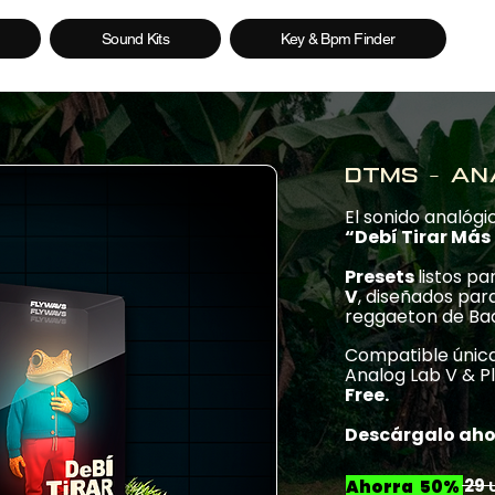
Sound Kits
Key & Bpm Finder
Dtms - an
El sonido analógi
“Debí Tirar Más
Presets
listos p
V
, diseñados par
reggaeton de Ba
Compatible únic
Analog Lab V & P
Free.
Descárgalo aho
29
Ahorra 50%