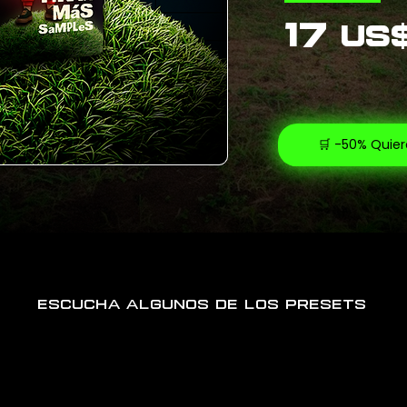
17
US
🛒 -50% Quier
Escucha algunos de los presets