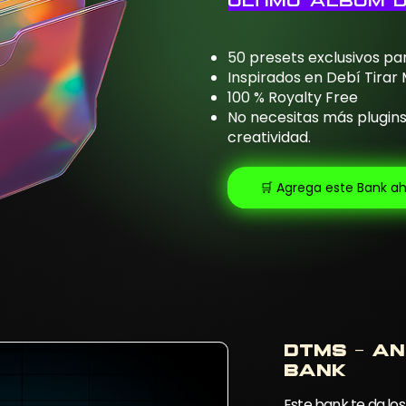
ultimo album 
50 presets exclusivos pa
Inspirados en Debí Tirar
100 % Royalty Free
No necesitas más plugins:
creatividad.
🛒 Agrega este Bank a
Dtms - a
bank
Este bank te da los