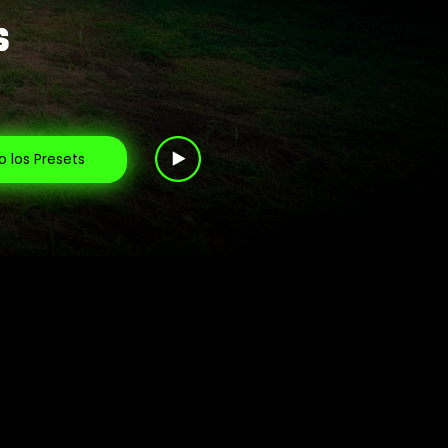
$
o los Presets