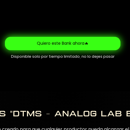
Quiero este Bank ahora🔥
Disponible solo por tiempo limitado, no lo dejes pasar
s "dTms - analog lab 
e creado para que cualquier productor pueda alcanzar el