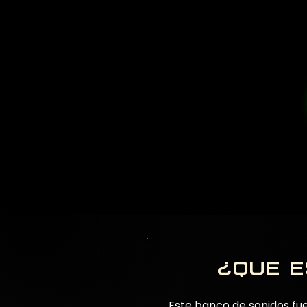
¿que e
Este banco de sonidos fu