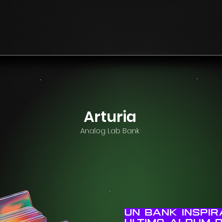
Arturia
Analog Lab Bank
​Un ​​​​bank insp