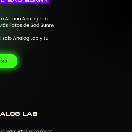
de Bad Bunny
ra Arturia Analog Lab
 Más Fotos de Bad Bunny
 solo Analog Lab y tu
hora
nalog lab
 sonidos listos para sonar