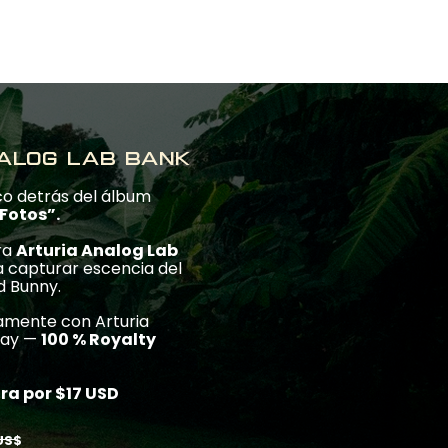
Log In
alog lab bank
co detrás del álbum
 Fotos”.
ara
Arturia Analog Lab
a capturar escencia del
d Bunny.
amente con Arturia
lay —
100 % Royalty
ra por $17 USD
US$